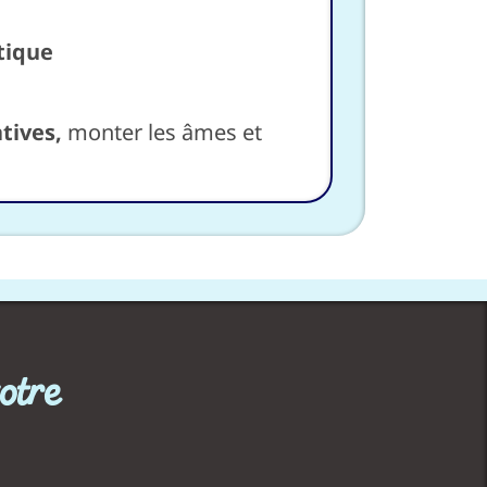
tique
atives,
monter les âmes et
otre