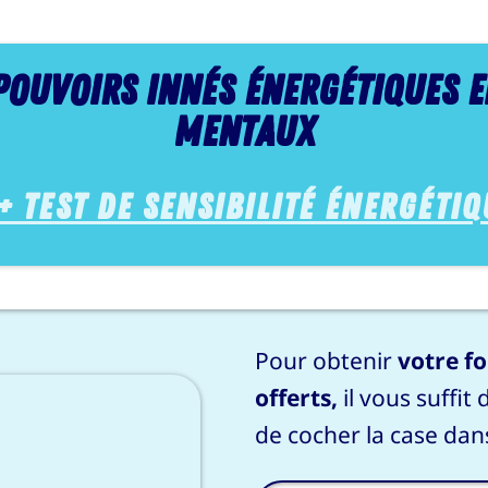
 pouvoirs innés
é
nerg
é
tiques 
mentaux
 Test de sensibilité énergétiq
Pour obtenir
votre fo
offerts,
il vous suffit
de cocher la case dans