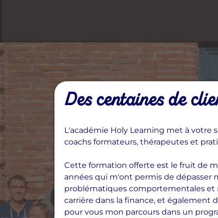
Des centaines de clie
L'académie Holy Learning met à votre se
coachs formateurs, thérapeutes et pra
Cette formation offerte est le fruit de
années qui m'ont permis de dépasser 
problématiques comportementales et mo
carrière dans la finance, et également d
pour vous mon parcours dans un progra