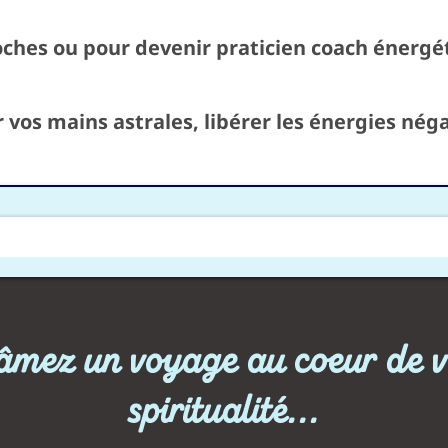
ches ou pour devenir praticien coach énergé
r vos mains astrales, libérer les énergies nég
âmez un voyage au coeur de v
spiritualité...