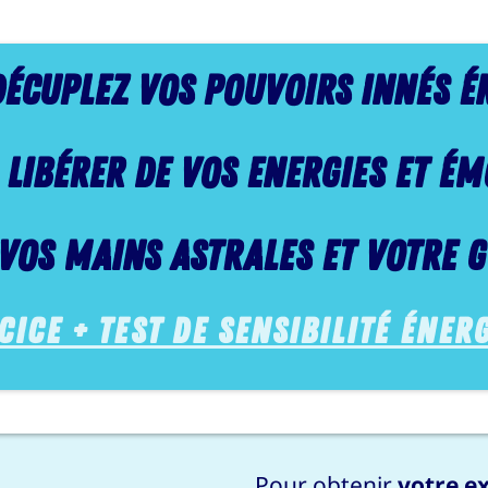
 décuplez vos pouvoirs innés
é
 LIB
é
RER de VOS ENERGIES ET
é
M
VOS MAINS ASTRALES ET VOTRE G
ice + test de sensibilité éner
Pour obtenir
votre e