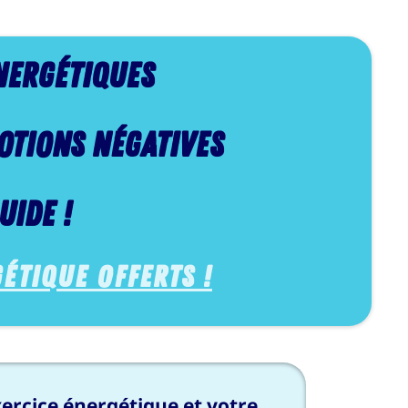
nerg
é
tiques
OTIONS N
é
GATIVES
UIDE !
gétique OFFERTS !
xercice énergétique et votre