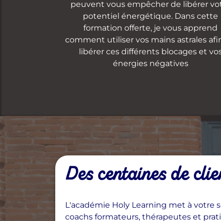
peuvent vous empêcher de libérer vo
potentiel énergétique. Dans cette
formation offerte, je vous apprend
comment utiliser vos mains astrales afi
libérer ces différents blocages et vo
énergies négatives
Des centaines de clie
L'académie Holy Learning met à votre se
coachs formateurs, thérapeutes et pra