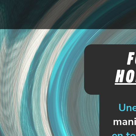
f
ho
Une
mani
en to