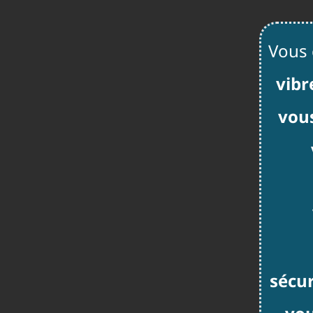
Vous 
vibr
vous
sécur