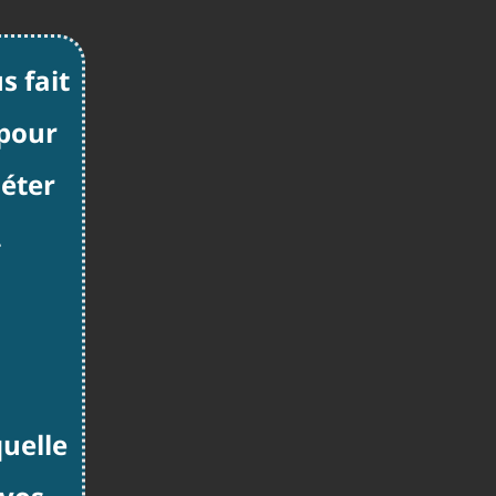
s fait
 pour
éter
.
t
quelle