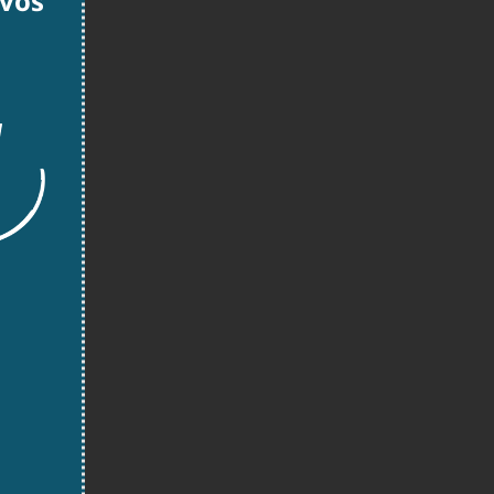
 vos
!