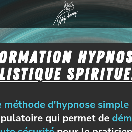
ormation HYPNO
listique spiritue
 méthode d'hypnose simple
pulatoire qui permet de
dém
ute sécurité
pour le praticien