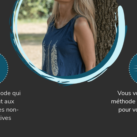
ode qui
Vous v
nt aux
méthode 
es non-
pour v
tives