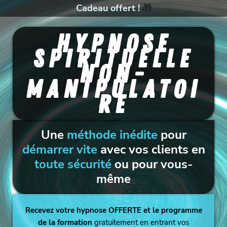
Cadeau offert !
🎁
HYPNOSE
spirituelle
non-
manipulatoi
re
Une
méthode inédite
pour
démarrer vite
avec vos clients en
toute sécurité
ou pour vous-
même
Recevez votre hypnose OFFERTE et le programme
de la formation
gratuitement en entrant vos