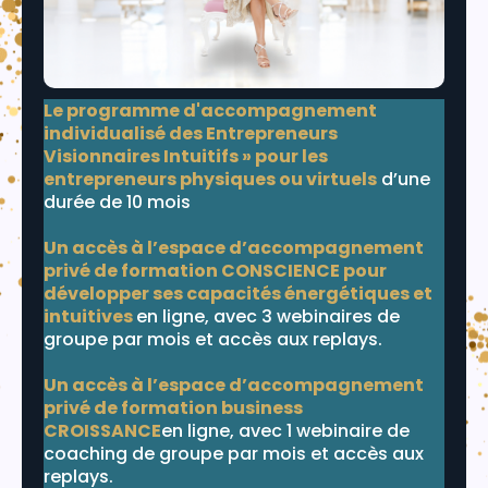
Le programme d'accompagnement
individualisé des Entrepreneurs
Visionnaires Intuitifs » pour les
entrepreneurs physiques ou virtuels
d’une
durée de 10 mois
Un accès à l’espace d’accompagnement
privé de formation CONSCIENCE pour
développer ses capacités énergétiques et
intuitives
en ligne, avec 3 webinaires de
groupe par mois et accès aux replays.
Un accès à l’espace d’accompagnement
privé de formation business
CROISSANCE
en ligne, avec 1 webinaire de
coaching de groupe par mois et accès aux
replays.