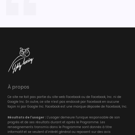
À propos
Ce site ne fait pas partie du site web Facebook ou de Facebook, Inc. ni de
Google Inc. En outre, ce site n’est pas endossé par Facebook en aucune
façon ni par Google Inc. Facebook est une marque déposée de Facebook, Inc.
Résultats de l'usager :
L'usager demeure l'unique responsable de son
progrès et de ses résultats durant et après le Programme. Les
renseignements transmis dans le Programme sont donnés à titre
informatif et se veulent d’intérêt général ou reposent sur des avis